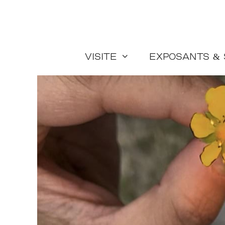
Aller
au
contenu
Visite
Exposants &