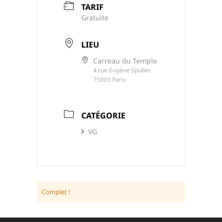
TARIF
Gratuite
LIEU
Carreau du Temple
4 rue Eugène Spuller,
75003 Paris
CATÉGORIE
VG
Complet !