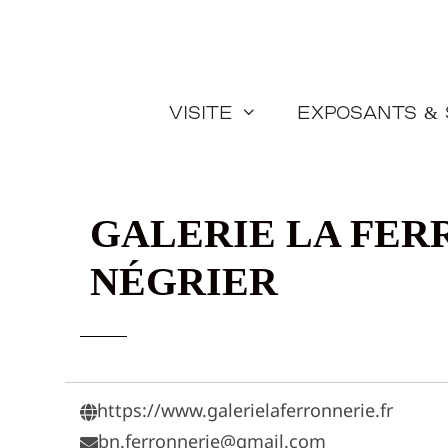
Aller
au
contenu
Visite
Exposants &
GALERIE LA FER
NÉGRIER
https://www.galerielaferronnerie.fr
bn.ferronnerie@gmail.com