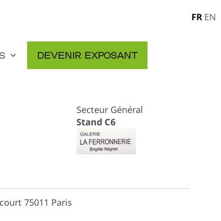
FR
EN
s
Devenir exposant
Secteur Général
Stand C6
icourt 75011 Paris