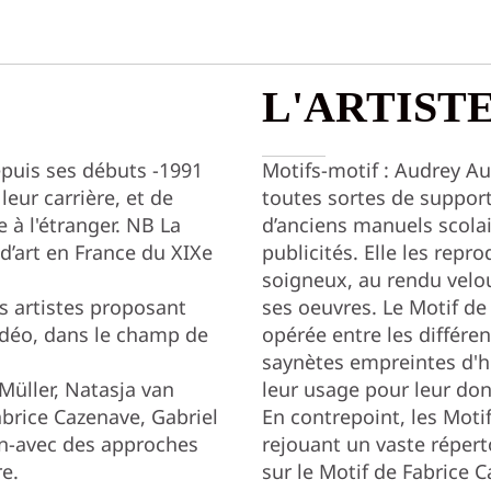
L'ARTIST
epuis ses débuts -1991
Motifs-motif : Audrey A
leur carrière, et de
toutes sortes de supports
à l'étranger. NB La
d’anciens manuels scolai
 d’art en France du XIXe
publicités. Elle les repr
soigneux, au rendu velo
es artistes proposant
ses oeuvres. Le Motif de
vidéo, dans le champ de
opérée entre les différen
saynètes empreintes d'
 Müller, Natasja van
leur usage pour leur d
brice Cazenave, Gabriel
En contrepoint, les Moti
in-avec des approches
rejouant un vaste répert
re.
sur le Motif de Fabrice C