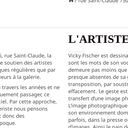
7 rue Saint-Claude 750
L'ARTIST
6, rue Saint-Claude, la
Vicky Fischer est dessina
e soutien des artistes
sont les mots de son voca
ues régulières que par
demeure pas moins que l
urs à la galerie.
presque absentes de sa ge
transposition, par soust
à travers les années et ne
effacement. Le geste est 
ouement passager, ce
transfert d’une image ph
el. Par cette approche,
L’image photographique e
leriste nous pensons
son environnement domes
et donc des
parfois, dans la presse 
́poque.
d’images. Ainsi le nain d