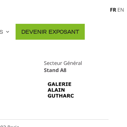
FR
EN
s
Devenir exposant
Secteur Général
Stand A8