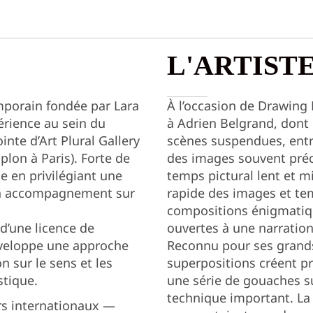
L'ARTIST
mporain fondée par Lara
À l’occasion de Drawing
érience au sein du
à Adrien Belgrand, dont 
inte d’Art Plural Gallery
scènes suspendues, entre 
plon à Paris). Forte de
des images souvent préc
ie en privilégiant une
temps pictural lent et m
t un accompagnement sur
rapide des images et tem
compositions énigmatiqu
 d’une licence de
ouvertes à une narration
éveloppe une approche
Reconnu pour ses grands 
n sur le sens et les
superpositions créent pro
stique.
une série de gouaches s
technique important. La
urs internationaux —