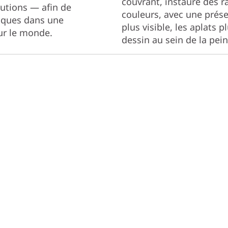
couvrant, instaure des r
itutions — afin de
couleurs, avec une prése
atiques dans une
plus visible, les aplats 
ur le monde.
dessin au sein de la pein