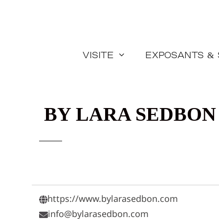
Aller
au
contenu
Visite
Exposants &
BY LARA SEDBON
https://www.bylarasedbon.com
info@bylarasedbon.com